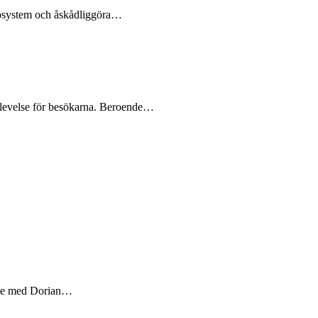
ekosystem och åskådliggöra…
pplevelse för besökarna. Beroende…
rbete med Dorian…