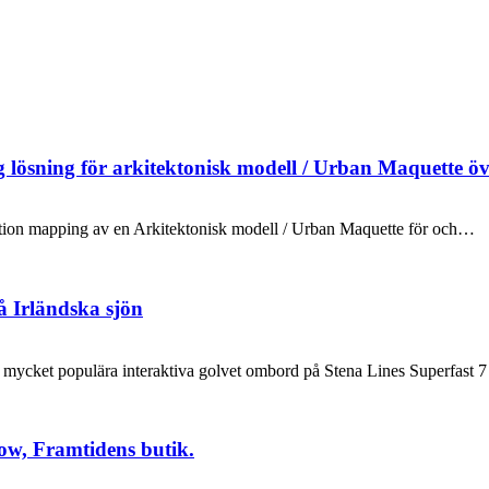
g lösning för arkitektonisk modell / Urban Maquette 
jection mapping av en Arkitektonisk modell / Urban Maquette för och…
å Irländska sjön
t mycket populära interaktiva golvet ombord på Stena Lines Superfast
low, Framtidens butik.