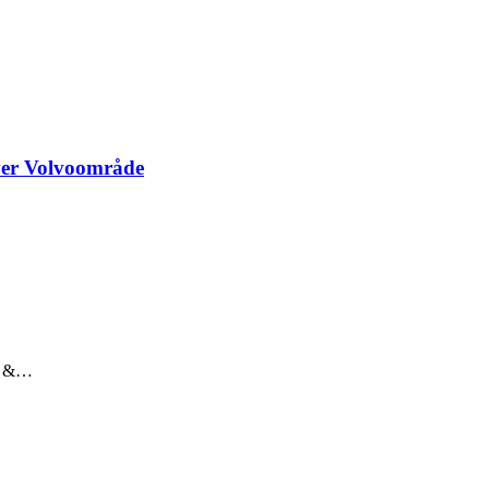
över Volvoområde
 7 &…