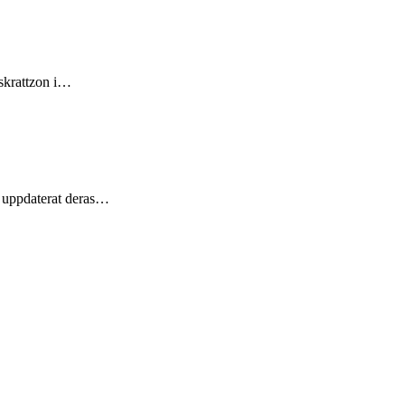
 skrattzon i…
en uppdaterat deras…