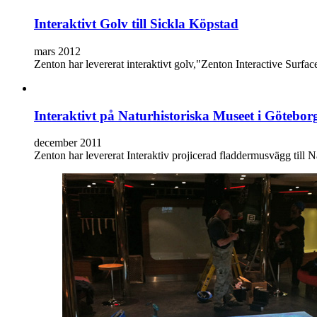
Interaktivt Golv till Sickla Köpstad
mars 2012
Zenton har levererat interaktivt golv,"Zenton Interactive Surfa
Interaktivt på Naturhistoriska Museet i Götebor
december 2011
Zenton har levererat Interaktiv projicerad fladdermusvägg till 