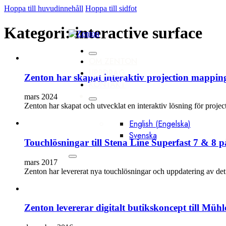
Hoppa till huvudinnehåll
Hoppa till sidfot
Kategori:
interactive surface
OM ZENTON
UPPDRAG
Zenton har skapat interaktiv projection mappin
KONTAKT
mars 2024
Zenton har skapat och utvecklat en interaktiv lösning för pro
English
(
Engelska
)
Svenska
Touchlösningar till Stena Line Superfast 7 & 8 p
mars 2017
Zenton har levererat nya touchlösningar och uppdatering av de
Zenton levererar digitalt butikskoncept till Müh