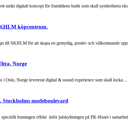
t unikt digitalt koncept för framtidens butik som skall symbolisera 
ll SKHLM köpcentrum.
sign till SKHLM för att skapa en gemytlig, positiv och välkomnande u
Ultra, Norge
 i Oslo, Norge levererat digital & sound experience som skall locka…
set, Stockholms modeboulevard
med speciellt framtagen effekt inför julskyltningen på PK-Huset i sama