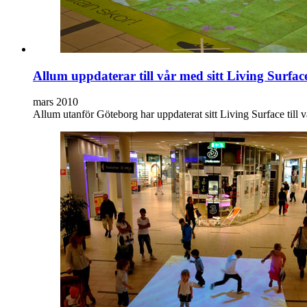
Allum uppdaterar till vår med sitt Living Surfac
mars 2010
Allum utanför Göteborg har uppdaterat sitt Living Surface till v