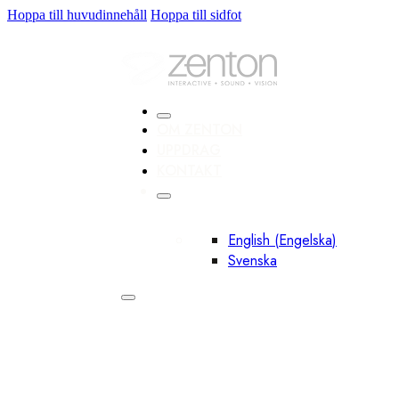
Hoppa till huvudinnehåll
Hoppa till sidfot
OM ZENTON
UPPDRAG
KONTAKT
English
(
Engelska
)
Svenska