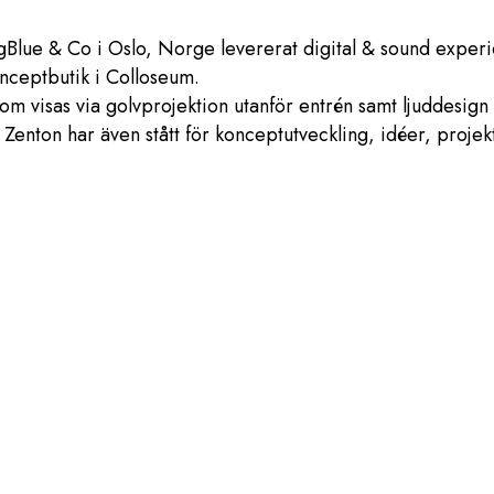
gBlue & Co i Oslo, Norge levererat digital & sound exper
onceptbutik i Colloseum.
om visas via golvprojektion utanför entrén samt ljuddesign o
Zenton har även stått för konceptutveckling, idéer, projekt