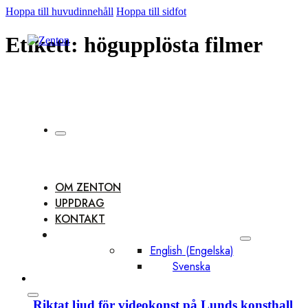
Hoppa till huvudinnehåll
Hoppa till sidfot
Etikett:
högupplösta filmer
OM ZENTON
UPPDRAG
KONTAKT
English
(
Engelska
)
Svenska
Riktat ljud för videokonst på Lunds konsthall