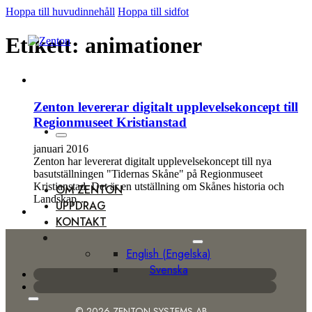
Hoppa till huvudinnehåll
Hoppa till sidfot
Etikett:
animationer
Zenton levererar digitalt upplevelsekoncept till
Regionmuseet Kristianstad
januari 2016
Zenton har levererat digitalt upplevelsekoncept till nya
basutställningen "Tidernas Skåne" på Regionmuseet
Kristianstad. Det är en utställning om Skånes historia och
OM ZENTON
Landskap…
UPPDRAG
KONTAKT
English
(
Engelska
)
Svenska
© 2026 ZENTON SYSTEMS AB