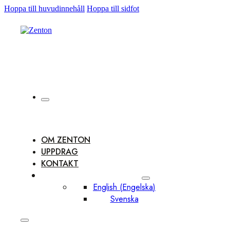
Hoppa till huvudinnehåll
Hoppa till sidfot
OM ZENTON
UPPDRAG
KONTAKT
English
(
Engelska
)
Svenska