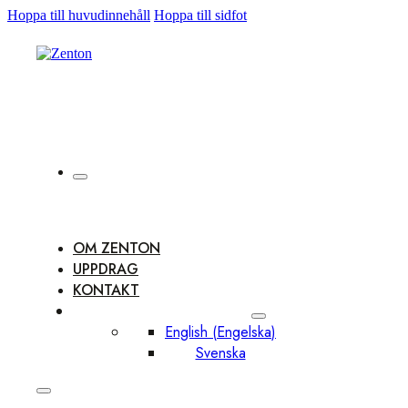
Hoppa till huvudinnehåll
Hoppa till sidfot
OM ZENTON
UPPDRAG
KONTAKT
English
(
Engelska
)
Svenska