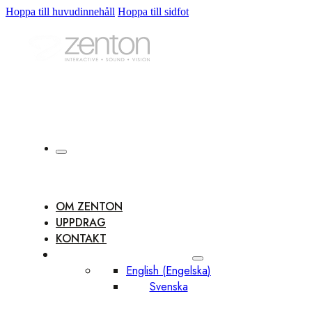
Hoppa till huvudinnehåll
Hoppa till sidfot
OM ZENTON
UPPDRAG
KONTAKT
English
(
Engelska
)
Svenska