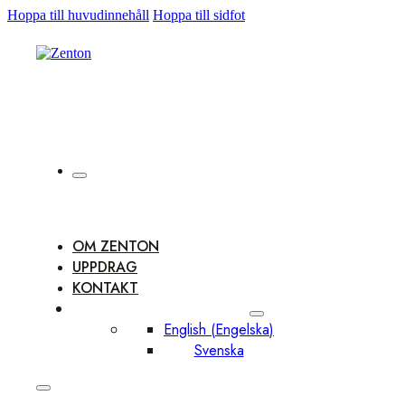
Hoppa till huvudinnehåll
Hoppa till sidfot
OM ZENTON
UPPDRAG
KONTAKT
English
(
Engelska
)
Svenska