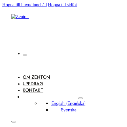
Hoppa till huvudinnehåll
Hoppa till sidfot
OM ZENTON
UPPDRAG
KONTAKT
English
(
Engelska
)
Svenska