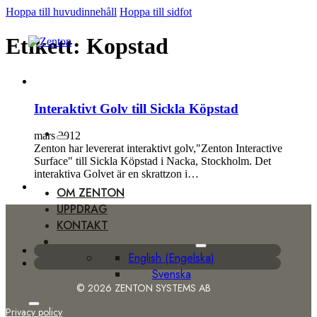
Hoppa till huvudinnehåll
Hoppa till sidfot
Etikett:
Kopstad
Interaktivt Golv till Sickla Köpstad
mars 2012
Zenton har levererat interaktivt golv,"Zenton Interactive
Surface" till Sickla Köpstad i Nacka, Stockholm. Det
interaktiva Golvet är en skrattzon i…
OM ZENTON
UPPDRAG
KONTAKT
English
(
Engelska
)
Svenska
© 2026 ZENTON SYSTEMS AB
Privacy policy