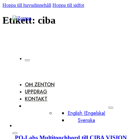
Hoppa till huvudinnehåll
Hoppa till sidfot
Etikett:
ciba
OM ZENTON
UPPDRAG
KONTAKT
English
(
Engelska
)
Svenska
PQ-Labs Multitouchbord till CIBA VISION