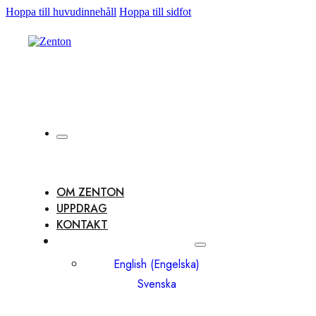
Hoppa till huvudinnehåll
Hoppa till sidfot
OM ZENTON
UPPDRAG
KONTAKT
English
(
Engelska
)
Svenska