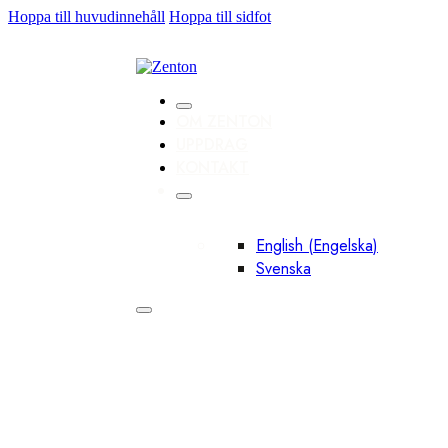
Hoppa till huvudinnehåll
Hoppa till sidfot
OM ZENTON
UPPDRAG
KONTAKT
English
(
Engelska
)
Svenska