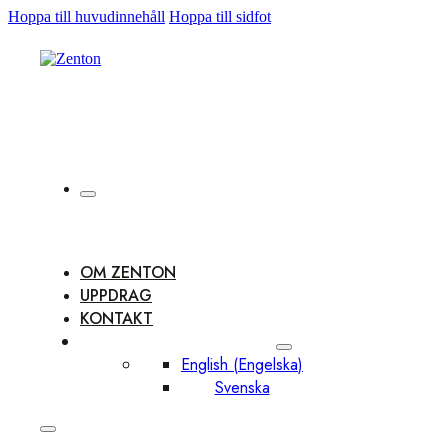
Hoppa till huvudinnehåll
Hoppa till sidfot
OM ZENTON
UPPDRAG
KONTAKT
English
(
Engelska
)
Svenska