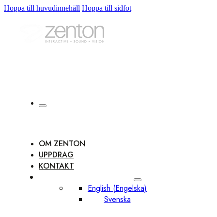
Hoppa till huvudinnehåll
Hoppa till sidfot
OM ZENTON
UPPDRAG
KONTAKT
English
(
Engelska
)
Svenska