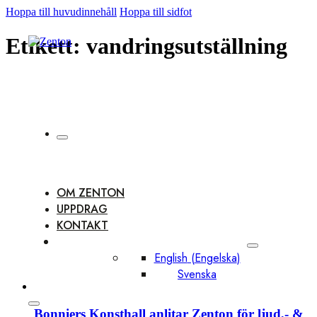
Hoppa till huvudinnehåll
Hoppa till sidfot
Etikett:
vandringsutställning
OM ZENTON
UPPDRAG
KONTAKT
English
(
Engelska
)
Svenska
Bonniers Konsthall anlitar Zenton för ljud,- &