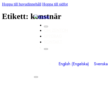
Hoppa till huvudinnehåll
Hoppa till sidfot
Etikett:
konstnär
OM ZENTON
UPPDRAG
KONTAKT
English
(
Engelska
)
Svenska