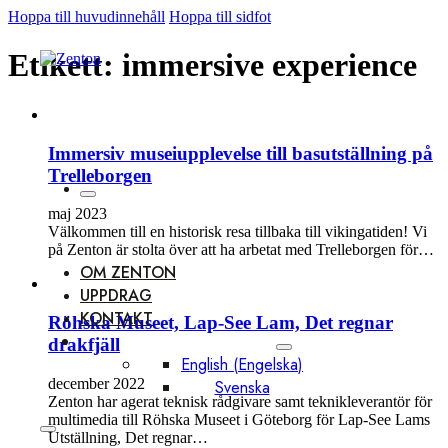
Hoppa till huvudinnehåll
Hoppa till sidfot
Etikett:
immersive experience
Immersiv museiupplevelse till basutställning på
Trelleborgen
maj 2023
Välkommen till en historisk resa tillbaka till vikingatiden! Vi
på Zenton är stolta över att ha arbetat med Trelleborgen för…
OM ZENTON
UPPDRAG
KONTAKT
Röhska Museet, Lap-See Lam, Det regnar
drakfjäll
English
(
Engelska
)
december 2022
Svenska
Zenton har agerat teknisk rådgivare samt teknikleverantör för
multimedia till Röhska Museet i Göteborg för Lap-See Lams
Utställning, Det regnar…