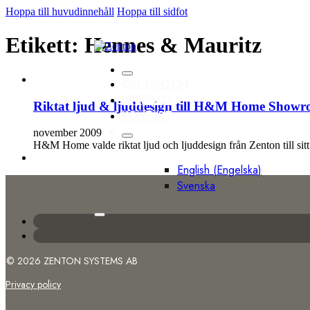
Hoppa till huvudinnehåll
Hoppa till sidfot
Etikett:
Hennes & Mauritz
OM ZENTON
UPPDRAG
Riktat ljud & ljuddesign till H&M Home Show
KONTAKT
november 2009
H&M Home valde riktat ljud och ljuddesign från Zenton till si
English
(
Engelska
)
Svenska
© 2026 ZENTON SYSTEMS AB
Privacy policy