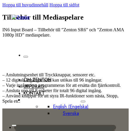
Hoppa till huvudinnehåll
Hoppa till sidfot
Tillbehör till Mediaspelare
IN6 Input Board – Tillbehör till ”Zenton SR6” och ”Zenton AMA
1080p HD” mediaspelare.
– Anslutningsenhet till Tryckknappar, sensorer etc.
OM ZENTON
– 12 digitala ingångar som kan utökas till 96 ingångar.
– Varje ingång kan programmeras för att ersätta din fjärrkontroll.
UPPDRAG
– Ansluta upp till 8 enheter för totalt 96 digital ingång.
KONTAKT
– Använd knappar för att styra IR-funktioner som nästa, Stopp,
Spela etc.
English
(
Engelska
)
Svenska